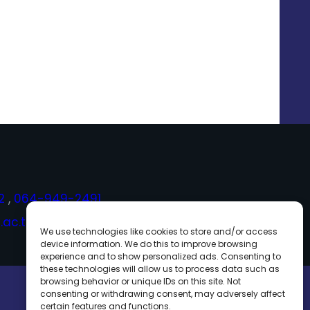
2
,
064-949-2491
ac.th
We use technologies like cookies to store and/or access
device information. We do this to improve browsing
experience and to show personalized ads. Consenting to
these technologies will allow us to process data such as
browsing behavior or unique IDs on this site. Not
consenting or withdrawing consent, may adversely affect
certain features and functions.