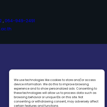
2
,
064-949-2491
ac.th
We use technologies like cookies to store and/or access
device information. We do this to improve browsing
experience and to show personalized ads. Consenting to
these technologies will allow us to process data such as
browsing behavior or unique IDs on this site. Not
consenting or withdrawing consent, may adversely affect
certain features and functions.