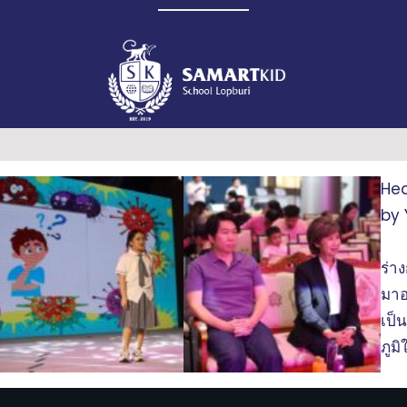
Hea
by
ร่า
มาอธ
เป็
ภูม