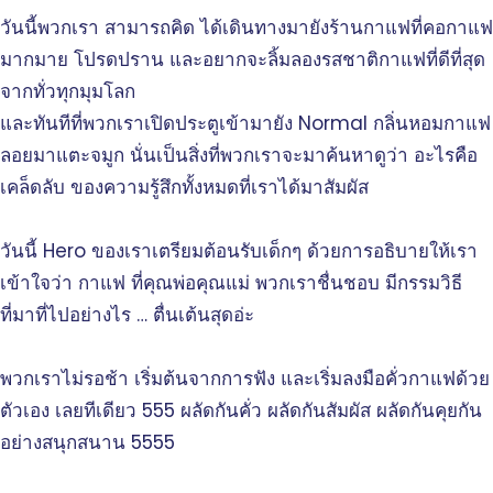
วันนี้พวกเรา สามารถคิด ได้เดินทางมายังร้านกาแฟที่คอกาแฟ
มากมาย โปรดปราน และอยากจะลิ้มลองรสชาติกาแฟที่ดีที่สุด
จากทั่วทุกมุมโลก
และทันทีที่พวกเราเปิดประตูเข้ามายัง Normal กลิ่นหอมกาแฟ
ลอยมาแตะจมูก นั่นเป็นสิ่งที่พวกเราจะมาค้นหาดูว่า อะไรคือ
เคล็ดลับ ของความรู้สึกทั้งหมดที่เราได้มาสัมผัส
วันนี้ Hero ของเราเตรียมต้อนรับเด็กๆ ด้วยการอธิบายให้เรา
เข้าใจว่า กาแฟ ที่คุณพ่อคุณแม่ พวกเราชื่นชอบ มีกรรมวิธี
ที่มาที่ไปอย่างไร … ตื่นเต้นสุดอ่ะ
พวกเราไม่รอช้า เริ่มต้นจากการฟัง และเริ่มลงมือคั่วกาแฟด้วย
ตัวเอง เลยทีเดียว 555 ผลัดกันคั่ว ผลัดกันสัมผัส ผลัดกันคุยกัน
อย่างสนุกสนาน 5555