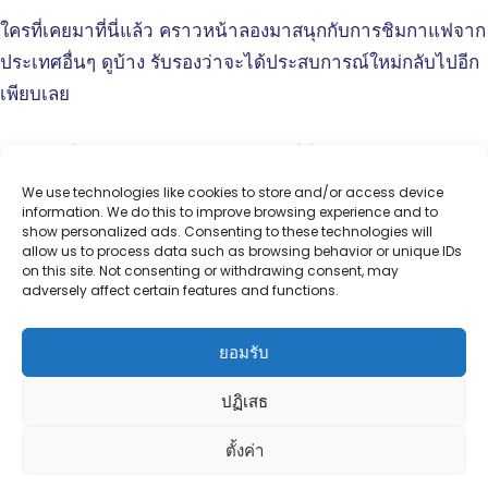
ใครที่เคยมาที่นี่แล้ว คราวหน้าลองมาสนุกกับการชิมกาแฟจาก
ประเทศอื่นๆ ดูบ้าง รับรองว่าจะได้ประสบการณ์ใหม่กลับไปอีก
เพียบเลย
ส่วนใครที่ยังไม่เคยมา เชิญเลยนะคะ ที่นี่ จะเป็นร้านกาแฟดีๆ
อีกที่ ที่คุณๆ จะเก็บไว้ในใจแน่นอน
We use technologies like cookies to store and/or access device
information. We do this to improve browsing experience and to
show personalized ads. Consenting to these technologies will
allow us to process data such as browsing behavior or unique IDs
on this site. Not consenting or withdrawing consent, may
โรงเรียนสามารถคิด ลพบุรี
adversely affect certain features and functions.
“สุขที่ได้เรียนรู้” สู่ “สุขที่ได้ใช้ประสบการณ์”
ยอมรับ
ติดต่อ
ปฏิเสธ
โทรสำนักงาน :
036-680-652
,
064-949-2491
ตั้งค่า
อีเมล :
contact@samartkid.ac.th
Contact us