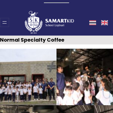
Skip
to
content
Normal Specialty Coffee