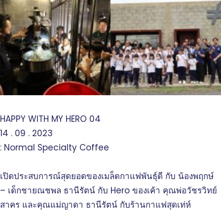
HAPPY WITH MY HERO 04
14 . 09 . 2023
: Normal Specialty Coffee
เปิดประสบการณ์สุดยอดของเมล็ดกาแฟพันธุ์ดี กับ น้องพฤกษ์
– เด็กชายณชพล ธานีรัตน์ กับ Hero ของเค้า คุณพ่อวัชรวิทย์
สาคร และคุณแม่ญาดา ธานีรัตน์ กับร้านกาแฟสุดเท่ห์