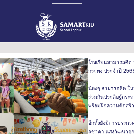
โรงเรียนสามารถคิด
กระทง ประจำปี 256
น้องๆ สามารถคิด ในทุ
ร่วมกันประดิษฐ์กระทง
พร้อมฝึกความคิดสร้
อีกทั้งยังมีการประ
สุชาดา แสงวัฒนาฤกษ