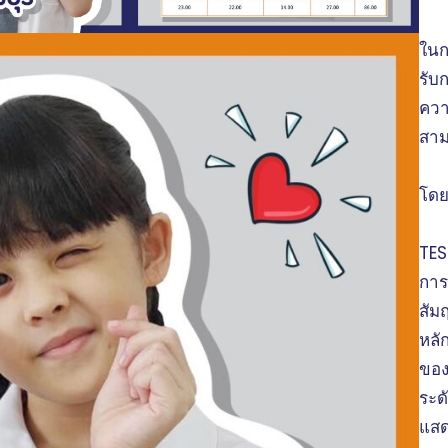
ในก
รับ
ควา
สาม
โดย
TES
การ
สัม
หลั
ของ
ระด
แสด