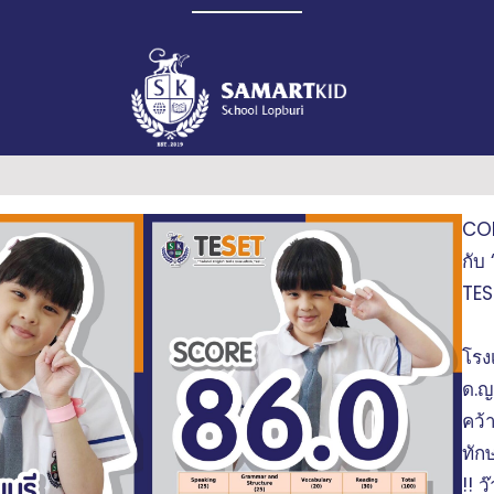
CO
กับ
TES
โรง
ด.ญ
คว้
ทัก
!! ว