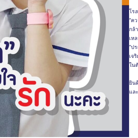
โรง
“คว
กล้า
เหล
“ประ
เจร
ในต
ยินด
และ