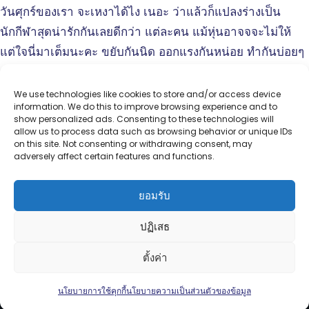
วันศุกร์ของเรา จะเหงาได้ไง เนอะ ว่าแล้วก็แปลงร่างเป็น
นักกีฬาสุดน่ารักกันเลยดีกว่า แต่ละคน แม้หุ่นอาจจจะไม่ให้
แต่ใจนี่มาเต็มนะคะ ขยับกันนิด ออกแรงกันหน่อย ทำกันบ่อยๆ
สุขภาพดีแข็งแรง เติบโตไปด้วยกันนะคะ
แอบเห็นนะ ว่าวันนี้เรามีซูเปอร์สตาร์กีฬา หลายคนเลยเชียว
We use technologies like cookies to store and/or access device
information. We do this to improve browsing experience and to
show personalized ads. Consenting to these technologies will
allow us to process data such as browsing behavior or unique IDs
on this site. Not consenting or withdrawing consent, may
โรงเรียนสามารถคิด ลพบุรี
adversely affect certain features and functions.
“สุขที่ได้เรียนรู้” สู่ “สุขที่ได้ใช้ประสบการณ์”
ยอมรับ
ติดต่อ
ปฏิเสธ
โทรสำนักงาน :
036-680-652
,
064-949-2491
ตั้งค่า
อีเมล :
contact@samartkid.ac.th
Contact us
นโยบายการใช้คุกกี้
นโยบายความเป็นส่วนตัวของข้อมูล
Open
chaty